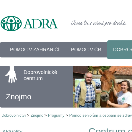
POMOC V ZAHRANIČÍ
POMOC V ČR
DOBROV
Dobrovolnické
centrum
Znojmo
Dobrovolnictví
>
Znojmo
>
Programy
>
Pomoc seniorům a osobám se zdrav
Centrum d
Aktuality