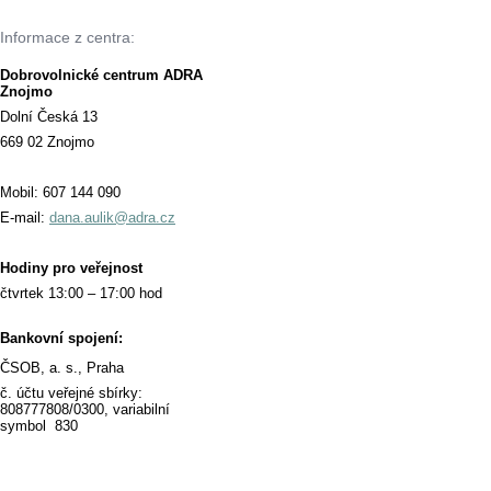
Informace z centra:
Dobrovolnické centrum ADRA
Znojmo
Dolní Česká 13
669 02 Znojmo
Mobil: 607 144 090
E-mail:
dana.aulik@adra.cz
Hodiny pro veřejnost
čtvrtek 13:00 – 17:00 hod
Bankovní spojení:
ČSOB, a. s., Praha
č. účtu veřejné sbírky:
808777808/0300, variabilní
symbol 830