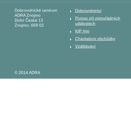
Dobrovolnické centrum
Dobrovolnictví
ADRA Znojmo
Pomoc při mimořádných
Dolní Česká 13
událostech
Znojmo, 669 02
KIP tým
Charitativní obchůdky
Vzdělávání
© 2014 ADRA