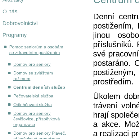
O nás
Denní centr
Dobrovolnictví
postižením, 
jinou osob
Programy
příslušníků
Pomoc seniorům a osobám
své pracovní 
se zdravotním postižením
postaráno. 
Domov pro seniory
postiženým
Domov se zvláštním
režimem
prostředím.
Centrum denních služeb
Úkolem dobro
Pečovatelská služba
trávení voln
Odlehčovací služba
hrají společ
Domov pro seniory
Jevišovice, příspěvková
a akce. Mož
organizace
a realizaci p
Domov pro seniory Plaveč,
příspěvková organizace