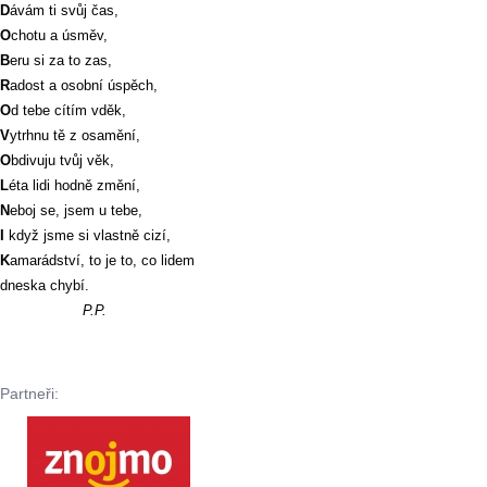
D
ávám ti svůj čas,
O
chotu a úsměv,
B
eru si za to zas,
R
adost a osobní úspěch,
O
d tebe cítím vděk,
V
ytrhnu tě z osamění,
O
bdivuju tvůj věk,
L
éta lidi hodně změní,
N
eboj se, jsem u tebe,
I
když jsme si vlastně cizí,
K
amarádství, to je to, co lidem
dneska chybí.
P.P.
Partneři: