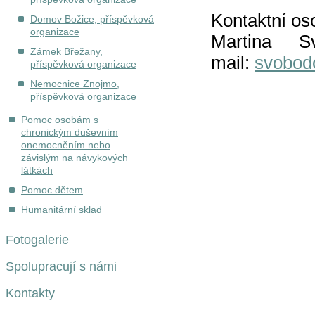
Kontaktní os
Domov Božice, příspěvková
organizace
Martina 
Zámek Břežany,
mail:
svobod
příspěvková organizace
Nemocnice Znojmo,
příspěvková organizace
Pomoc osobám s
chronickým duševním
onemocněním nebo
závislým na návykových
látkách
Pomoc dětem
Humanitární sklad
Fotogalerie
Spolupracují s námi
Kontakty