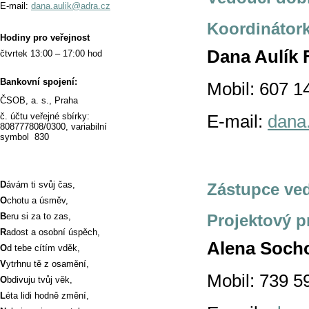
E-mail:
dana.aulik@adra.cz
Koordinátor
Hodiny pro veřejnost
Dana Aulík 
čtvrtek 13:00 – 17:00 hod
Bankovní spojení:
Mobil: 607 1
ČSOB, a. s., Praha
č. účtu veřejné sbírky:
E-mail:
dana
808777808/0300, variabilní
symbol 830
D
ávám ti svůj čas,
Zástupce ved
O
chotu a úsměv,
B
eru si za to zas,
Projektový p
R
adost a osobní úspěch,
Alena Soch
O
d tebe cítím vděk,
V
ytrhnu tě z osamění,
Mobil: 739 5
O
bdivuju tvůj věk,
L
éta lidi hodně změní,