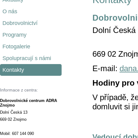
O nás
Dobrovoln
Dobrovolnictví
Dol
Programy
Fotogalerie
66
Spolupracují s námi
E-mail:
dana
Kontakty
Hodiny pro 
Informace z centra:
V případě, ž
Dobrovolnické centrum ADRA
domluvit si j
Znojmo
Dolní Česká 13
669 02 Znojmo
Mobil: 607 144 090
Vedoucí dob