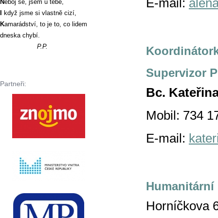
E-mail:
alen
N
eboj se, jsem u tebe,
I
když jsme si vlastně cizí,
K
amarádství, to je to, co lidem
dneska chybí.
P.P.
Koordinátor
Superv
Partneři:
Bc. Kateři
Mobil: 734 1
E-mail:
kate
Humanitární 
Horníčkova 