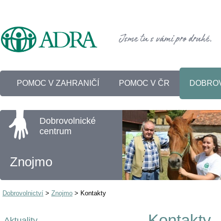
POMOC V ZAHRANIČÍ
POMOC V ČR
DOBROV
Dobrovolnické
centrum
Znojmo
Dobrovolnictví
>
Znojmo
>
Kontakty
Kontakty
Aktuality