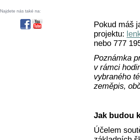
Najdete nás také na:
Pokud máš ja
projektu:
len
nebo 777 19
Poznámka pro
v rámci hodin
vybraného té
zeměpis, obč
Jak budou 
Účelem soutě
základních šk