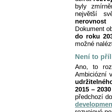
byly zmírně
největší s
nerovnost
Dokument o
do roku 20
možné naléz
Není to pří
Ano, to roz
Ambiciózní 
udržitelnéh
2015 – 2030
předchozí 
developme
rozvojové po