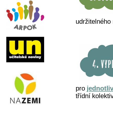
udržitelného
pro
jednotli
třídní kolekti