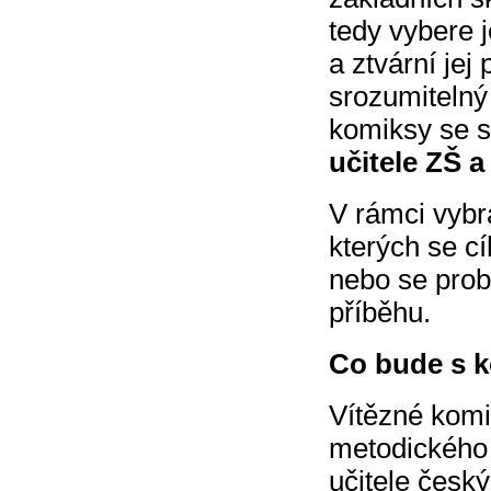
tedy vybere 
a ztvární je
srozumitelný 
komiksy se s
učitele ZŠ a
V rámci vybr
kterých se cí
nebo se prob
příběhu.
Co bude s k
Vítězné komi
metodického 
učitele česk