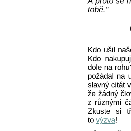
A proto se 
t
(John
Kdo ušil naš
Kdo nakupu
dole na roh
požádal na 
slavný citát 
že žádný člo
z různými čá
Zkuste si t
to
výzva
!