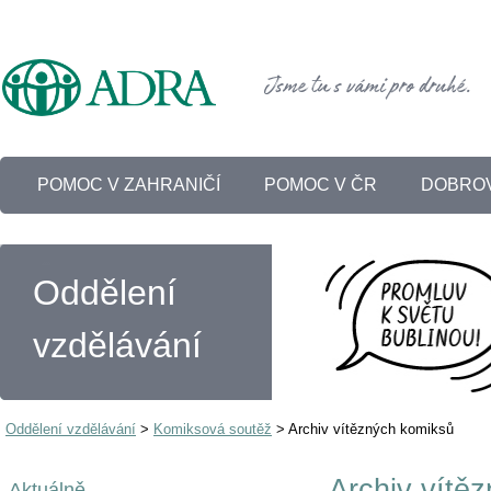
POMOC V ZAHRANIČÍ
POMOC V ČR
DOBROV
Oddělení
vzdělávání
Oddělení vzdělávání
>
Komiksová soutěž
>
Archiv vítězných komiksů
Archiv vítě
Aktuálně