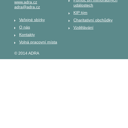
www.adra.cz
událostech
adra@adra.cz
KIP tým
Veřejné sbírky
Charitativní obchůdky
O nás
Vzdělávání
Kontakty
Volná pracovní místa
© 2014 ADRA