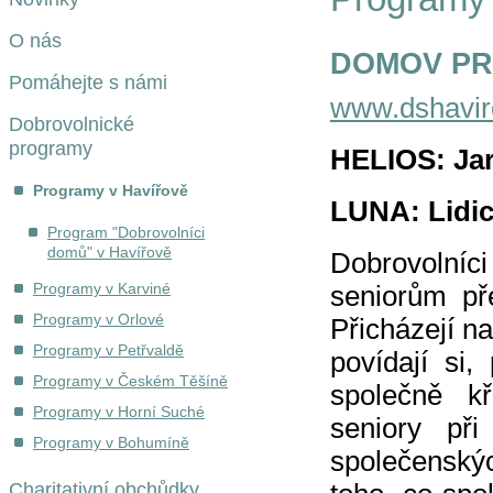
O nás
DOMOV PR
Pomáhejte s námi
www.dshavir
Dobrovolnické
programy
HELIOS: Jar
Programy v Havířově
LUNA: Lidic
Program "Dobrovolníci
domů" v Havířově
Dobrovolní
Programy v Karviné
seniorům př
Programy v Orlové
Přicházejí na
Programy v Petřvaldě
povídají si,
Programy v Českém Těšíně
společně kř
Programy v Horní Suché
seniory př
Programy v Bohumíně
společenský
Charitativní obchůdky