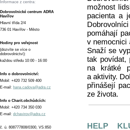
Informace z centra:
možnost lids
Dobrovolnické centrum ADRA
pacienta a j
Havířov
Dobrovolníc
Hlavní třída 2/4
736 01 Havířov - Město
pomáhají pac
v nemocnici 
Hodiny pro veřejnost
Snaží se vyp
(dozvíte se více o
dobrovolnictví):
tak povídat,
každou středu 10:00 - 16:00
na krátké p
Info o dobrovolnictví:
a aktivity. D
Mobil: +420 732 509 400
přinášejí pa
E-mail:
hana.cadova@adra.cz
ze života.
Info o Charit.obchůdcích:
Mobil: +420 734 350 030
E-mail:
dchavirov@adra.cz
HELP KLU
č. ú. 808777808/0300, VS:850