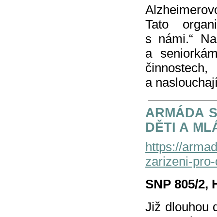
Alzheimerovo
Tato organ
s námi.“ Na
a seniorkám
činnostech,
a naslouchaj
ARMÁDA S
DĚTI A ML
https://arma
zarizeni-pro-
SNP 805/2, 
Již dlouhou