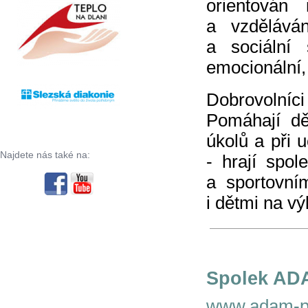
orientován
a vzdělává
a sociální
emocionální,
Dobrovolníc
Pomáhají dě
úkolů a při u
Najdete nás také na:
- hrají spol
a sportovní
i dětmi na výl
Spolek ADAM
www.adam-p