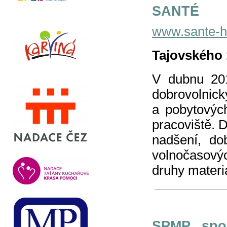
SANTÉ
www.sante-h
Tajovského 1
V dubnu 201
dobrovolnic
a pobytových
pracoviště. D
nadšení, do
volnočasový
druhy materiá
SPMP, spo