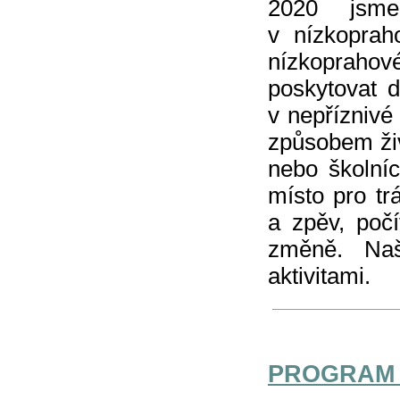
2020 jsme
v nízkoprah
nízkoprahov
poskytovat d
v nepříznivé
způsobem živ
nebo školní
místo pro tr
a zpěv, počí
změně. Naš
aktivitami.
PROGRAM 