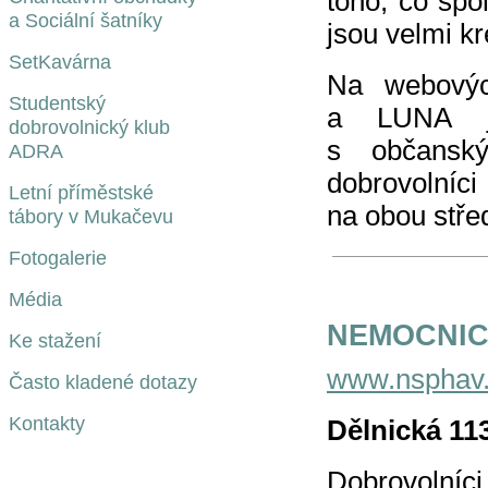
toho, co spo
a Sociální šatníky
jsou velmi kr
SetKavárna
Na webovýc
Studentský
a LUNA je
dobrovolnický klub
s občansk
ADRA
dobrovolníci
Letní příměstské
na obou střed
tábory v Mukačevu
Fotogalerie
Média
NEMOCNIC
Ke stažení
www.nsphav
Často kladené dotazy
Kontakty
Dělnická 11
Dobrovolníci