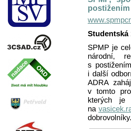
postižením
www.spmpcr
Studentská 
SPMP je celo
národní, re
s postižením
i další odbo
ADRA zaháji
v tomto pro
kterých je
na
vasicek.r
dobrovolníky