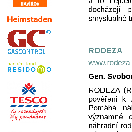
a to nejdé
docházejí p
smysluplné t
RODEZA
www.rodeza.
Gen. Svobod
RODEZA (Rod
pověření k 
Pomáhá náh
významné c
náhradní rod