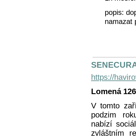
popis: do
namazat p
SENECUR
https://havir
Lomená 1268
V tomto zař
podzim rok
nabízí soci
zvláštním r