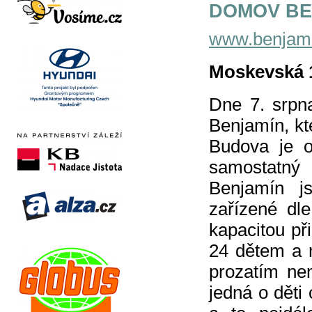
DOMOV BE
www.benjami
Moskevská 1
Dne 7. srpn
Benjamín, kt
Budova je 
samostatný
Benjamín js
zařízené dl
kapacitou př
24 dětem a 
prozatím ne
jedná o děti 