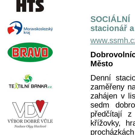
SOCIÁLNÍ
stacionář a
www.ssmh.c
Dobrovolníc
Město
Denní staci
zaměřeny na
zahájen v li
sedm dobrov
předčítají 
křížovky, hr
procházkách