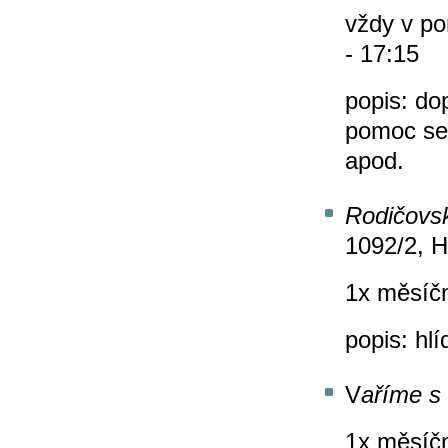
vždy v po
- 17:15
popis: dop
pomoc se
apod.
Rodičovs
1092/2, H
1x měsíčn
popis: hlí
V
aříme s
1x měsíčn