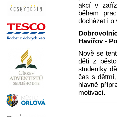
akcí v zaříz
během prac
docházet i o
Dobrovolní
Havířov - Po
Nově se tent
dětí z pěst
studentky dě
čas s dětmi,
hlavně přípr
motivací.