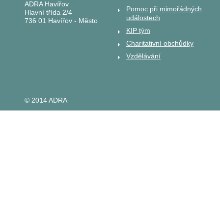
ADRA Havířov
Pomoc při mimořádných
Hlavní třída 2/4
událostech
736 01 Havířov - Město
KIP tým
Charitativní obchůdky
Vzdělávání
© 2014 ADRA