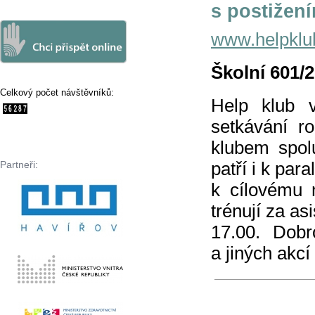
s postižen
www.helpklu
Školní 601/
Celkový počet návštěvníků:
Help klub 
setkávání r
klubem spolu
patří i k par
Partneři:
k cílovému 
trénují za a
17.00. Dobr
a jiných akcí