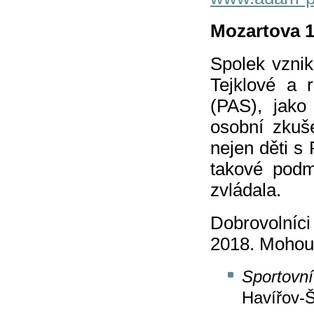
Mozartova 1
Spolek vzni
Tejklové a 
(PAS), jako
osobní zkuš
nejen děti s 
takové podmí
zvládala.
Dobrovolníc
2018. Mohou s
Sportovní
Haví