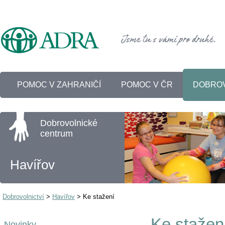
POMOC V ZAHRANIČÍ
POMOC V ČR
DOBROV
Dobrovolnické
centrum
Havířov
Dobrovolnictví
>
Havířov
>
Ke stažení
Ke stažen
Novinky