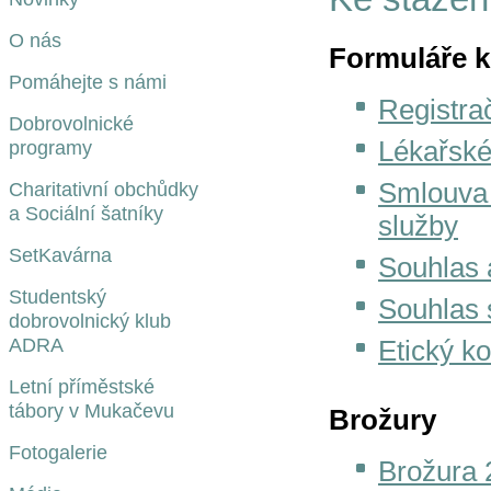
O nás
Formuláře k
Pomáhejte s námi
Registra
Dobrovolnické
Lékařské
programy
Smlouva 
Charitativní obchůdky
a Sociální šatníky
služby
SetKavárna
Souhlas 
Studentský
Souhlas 
dobrovolnický klub
ADRA
Etický k
Letní příměstské
tábory v Mukačevu
Brožury
Fotogalerie
Brožura 