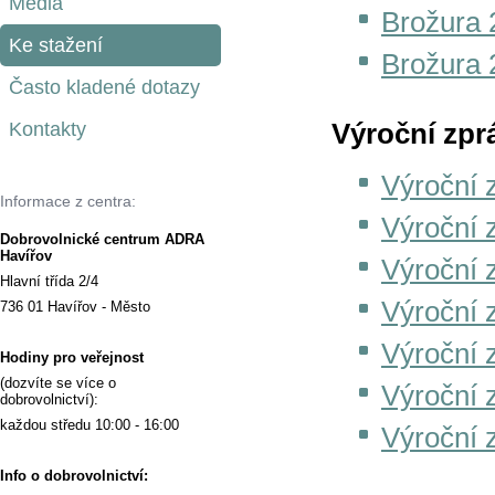
Média
Brožura 
Ke stažení
Brožura 
Často kladené dotazy
Kontakty
Výroční zpr
Výroční 
Informace z centra:
Výroční 
Dobrovolnické centrum ADRA
Havířov
Výroční 
Hlavní třída 2/4
Výroční 
736 01 Havířov - Město
Výroční 
Hodiny pro veřejnost
(dozvíte se více o
Výroční 
dobrovolnictví):
každou středu 10:00 - 16:00
Výroční 
Info o dobrovolnictví: