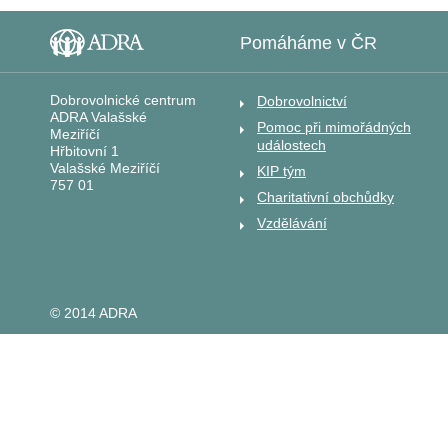
Pomáháme v ČR
Dobrovolnické centrum
Dobrovolnictví
ADRA Valašské
Pomoc při mimořádných
Meziříčí
událostech
Hřbitovní 1
Valašské Meziříčí
KIP tým
757 01
Charitativní obchůdky
Vzdělávání
© 2014 ADRA