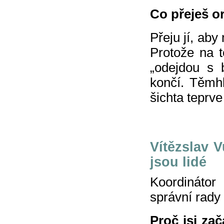
Co přeješ o
Přeju jí, aby
Protože na t
„odejdou s 
končí. Těmh
šichta teprve
Vítězslav V
jsou lidé
Koordinátor
správní rad
Proč jsi za