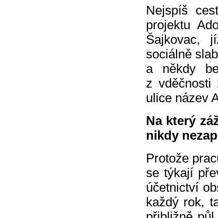
Nejspíš ces
projektu Ad
Šajkovac, j
sociálně slab
a někdy be
z vděčnosti
ulice název
Na který zá
nikdy neza
Protože prac
se týkají př
účetnictví o
každý rok, t
přibližně pů