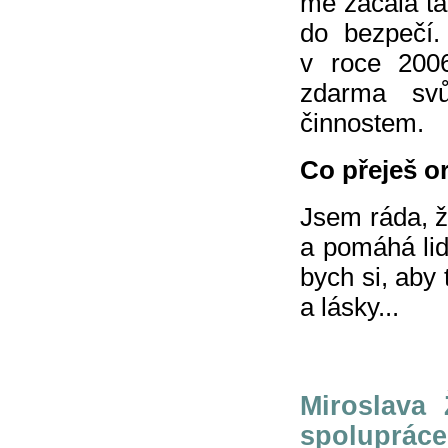
mě začala tá
do bezpečí.
v roce 2006
zdarma svů
činnostem.
Co přeješ o
Jsem ráda, 
a pomáhá lid
bych si, aby 
a lásky...
Miroslava
spolupráce 