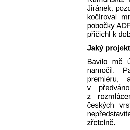
Jiránek, pozd
kočíroval m
pobočky ADRA
přičichl k do
Jaký projekt
Bavilo mě 
namočil. P
premiéru, 
v předváno
z rozmláce
českých vrs
nepředstavi
zřetelně.