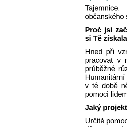
Tajemnice,
občanského 
Proč jsi za
si Tě získal
Hned při vz
pracovat v 
průběžné rů
Humanitární 
v té době n
pomoci lidem,
Jaký projekt
Určitě pomoc