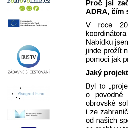
Proč jsi za
ADRA, čím s
V roce 20
koordinátor
Nabídku jsem 
jinde prožít
pomoci jak pr
Jaký projekt
Byl to „proj
o povodně 
obrovské sol
i ze zahranič
od našich sp