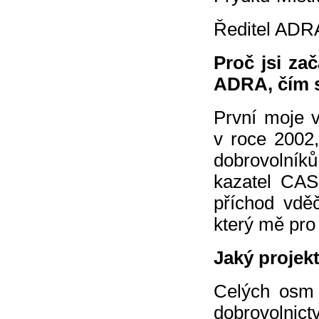
Ředitel ADRA
Proč jsi za
ADRA, čím s
První moje v
v roce 2002,
dobrovolníků
kazatel CAS
příchod vděč
který mě pro 
Jaký projekt
Celých osm 
dobrovol