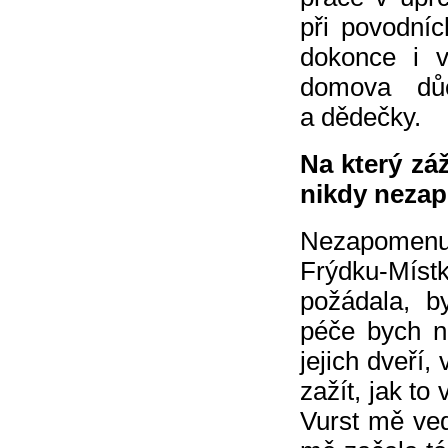
při povodníc
dokonce i v
domova důc
a dědečky.
Na který zá
nikdy neza
Nezapomenu,
Frýdku-Místk
požádala, b
péče bych n
jejich dveří
zažít, jak t
Vurst mě ve