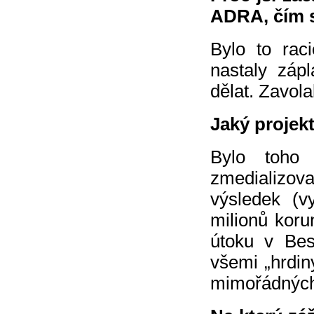
ADRA, čím s
Bylo to rac
nastaly záp
dělat. Zavola
Jaký projekt
Bylo toho 
zmedializov
výsledek (v
milionů koru
útoku v Bes
všemi „hrdin
mimořádných 