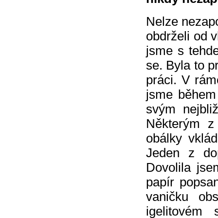
Nelze nezap
obdrželi od v
jsme s tehde
se. Byla to p
práci. V rá
jsme během v
svým nejbliž
Některým z 
obálky vklá
Jeden z do
Dovolila jse
papír popsa
vaničku ob
igelitovém