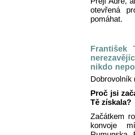
Přeji Adře, 
otevřená pr
pomáhat.
František
nerezavějíc
nikdo nepo
Dobrovolník 
Proč jsi za
Tě získala?
Začátkem ro
konvoje mí
Rumunska. Ř