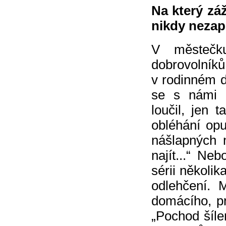
Na který zá
nikdy neza
V městečk
dobrovolní
v rodinném 
se s námi p
loučil, jen 
obléhání opus
nášlapných 
najít...“ Ne
sérii několi
odlehčení. 
domácího, pr
„Pochod šíle