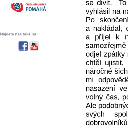
se divit. 
vyhlásil na 
Po skončení
a nakládal, 
Najdete nás také na:
a přijel k
samozřejmě s 
odjel zpátky
chtěl ujisti
náročné šich
mi odpovědě
nasazení ve
volný čas, p
Ale podobnýc
svých spo
dobrovolníků,