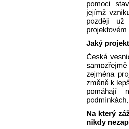
pomoci sta
jejímž vznik
později už
projektovém 
Jaký projekt
Česká vesni
samozřejmě 
zejména proj
změně k lepš
pomáhají m
podmínkách, 
Na který zá
nikdy neza