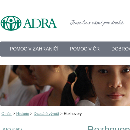
POMOC V ZAHRANIČÍ
POMOC V ČR
DOBROV
O nás
>
Historie
>
Dvacáté výročí
>
Rozhovory
Rozhovor
Aktuality