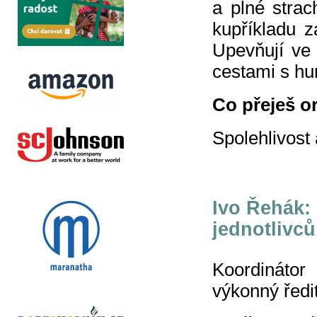
a plné strac
kupříkladu 
Upevňují ve
cestami s hu
Co přeješ o
Spolehlivost 
Ivo Řehák:
jednotlivců
Koordinátor
výkonný ředi