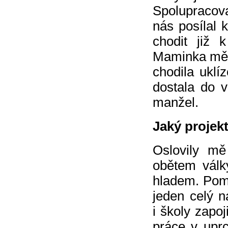
Spolupracov
nás posílal 
chodit již
Maminka mě 
chodila uklí
dostala do v
manžel.
Jaký projekt
Oslovily mě
obětem války
hladem. Pom
jeden celý 
i školy zapo
práce v upr