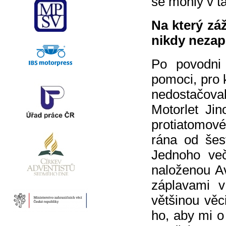
se mohly v ta
Na který zá
nikdy neza
Po povodni
pomoci, pro 
nedostačov
Motorlet Ji
protiatomové
rána od šes
Jednoho več
naloženou A
záplavami v
většinou vě
ho, aby mi o 