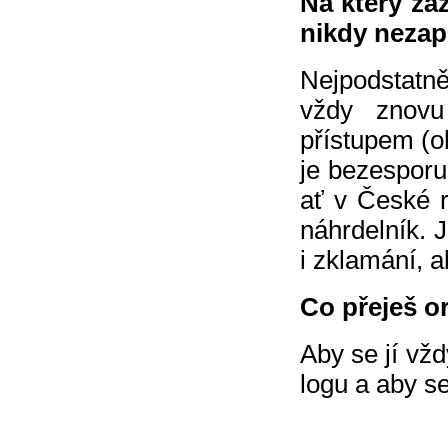
Na který zá
nikdy neza
Nejpodstatně
vždy znovu 
přístupem (o
je bezesporu 
ať v České r
náhrdelník. J
i zklamání, a
Co přeješ o
Aby se jí vž
logu a aby s