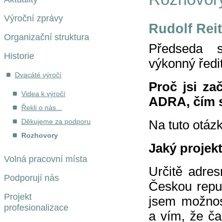
Výroční zprávy
Rudolf Reit
Organizační struktura
Předseda 
Historie
výkonný ředi
Dvacáté výročí
Proč jsi za
Videa k výročí
ADRA, čím s
Řekli o nás...
Děkujeme za podporu
Na tuto otá
Rozhovory
Jaký projekt
Volná pracovní místa
Určitě adre
Podporují nás
Českou repub
Projekt
jsem možnos
profesionalizace
a vím, že ča