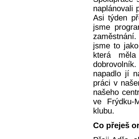
naplánovali p
Asi týden p
jsme progra
zaměstnání.
jsme to jak
která měla
dobrovolník
napadlo jí n
práci v naše
našeho centr
ve Frýdku-M
klubu.
Co přeješ o