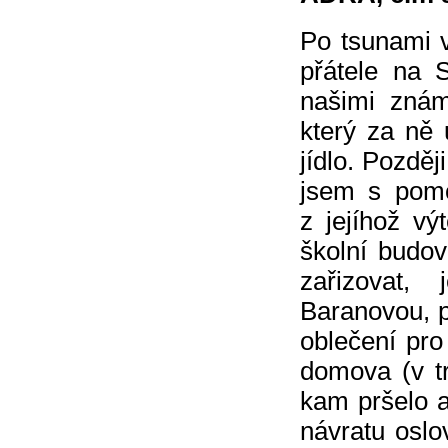
Po tsunami 
přátele na 
našimi znám
který za ně 
jídlo. Pozděj
jsem s pomo
z jejíhož vý
školní budo
zařizovat,
Baranovou, p
oblečení pro 
domova (v t
kam pršelo a
návratu oslo