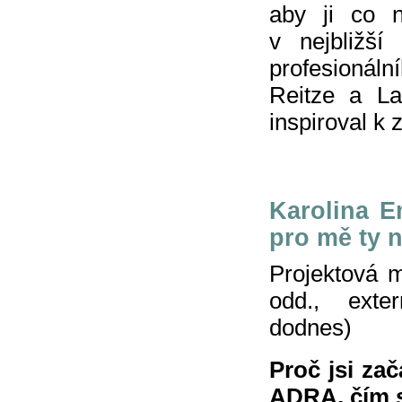
aby ji co n
v nejbližší
profesionáln
Reitze a La
inspiroval k
Karolina E
pro mě ty n
Projektová 
odd., exte
dodnes)
Proč jsi za
ADRA, čím s