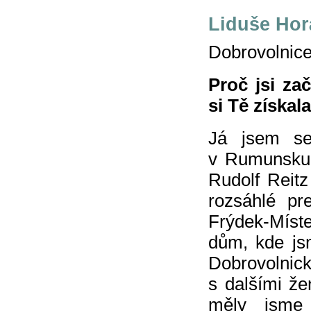
Liduše Horá
Dobrovolnice
Proč jsi za
si Tě získal
Já jsem se
v Rumunsku.
Rudolf Reitz
rozsáhlé pr
Frýdek-Míste
dům, kde jsm
Dobrovolni
s dalšími žen
měly jsme 