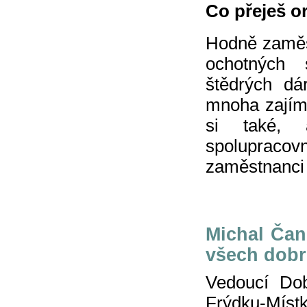
Co přeješ o
Hodně zaměs
ochotných 
štědrých dár
mnoha zajíma
si také, 
spolupracov
zaměstnanci o
Michal Čan
všech dob
Vedoucí Do
Frýdku-Místk