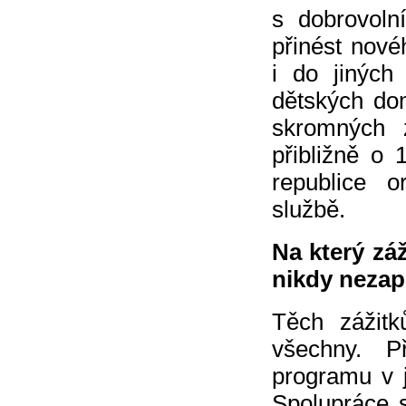
s dobrovoln
přinést nové
i do jiných
dětských do
skromných 
přibližně o
republice o
službě.
Na který zá
nikdy neza
Těch zážit
všechny. Př
programu v j
Spolupráce s