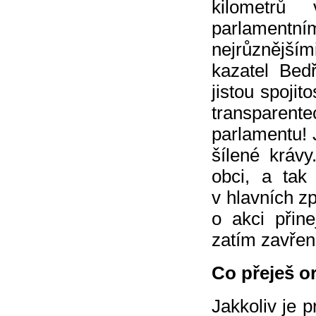
kilometrů
parlamentní
nejrůznějším
kazatel Bed
jistou spoji
transparente
parlamentu! 
šílené krávy
obci, a tak
v hlavních z
o akci přin
zatím zavřen
Co přeješ o
Jakkoliv je 