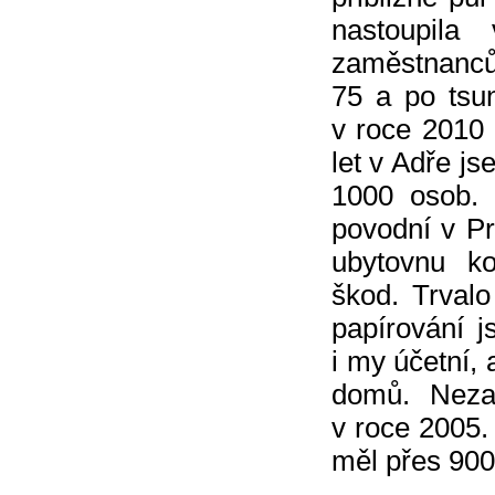
nastoupil
zaměstnanců
75 a po tsu
v roce 2010
let v Adře j
1000 osob. 
povodní v Pr
ubytovnu ko
škod. Trvalo
papírování 
i my účetní,
domů. Neza
v roce 2005.
měl přes 900