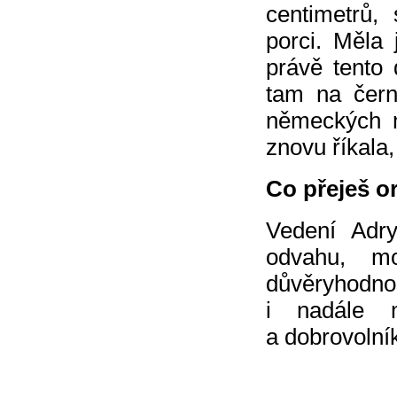
centimetrů,
porci. Měla
právě tento
tam na čern
německých m
znovu říkala
Co přeješ o
Vedení Adr
odvahu, mo
důvěryhodnos
i nadále m
a dobrovolní