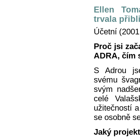
Ellen Tom
trvala přib
Účetní (2001
Proč jsi zač
ADRA, čím s
S Adrou js
svému švagr
svým nadšen
celé Valaš
užitečností a
se osobně se
Jaký projekt