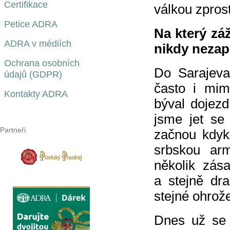
Certifikace
válkou zpros
Petice ADRA
Na který zá
ADRA v médiích
nikdy neza
Ochrana osobních
Do Sarajeva
údajů (GDPR)
často i mim
Kontakty ADRA
býval dojez
jsme jet se
Partneři
začnou kdyko
srbskou ar
několik zás
a stejně dr
stejné ohrože
Dnes už se 