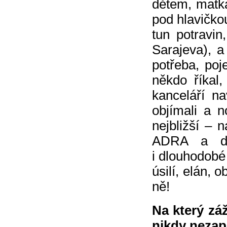
dětem, matk
pod hlavičko
tun potravin
Sarajeva), a 
potřeba, po
někdo říkal,
kanceláří na
objímali a n
nejbližší – 
ADRA a do
i dlouhodobé 
úsilí, elán, 
ně!
Na který zá
nikdy neza