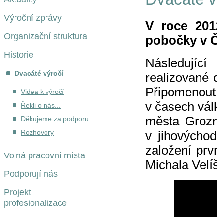
Výroční zprávy
V roce 201
Organizační struktura
pobočky v Č
Historie
Následujíc
Dvacáté výročí
realizované 
Připomenout
Videa k výročí
v časech vál
Řekli o nás...
města Grozn
Děkujeme za podporu
Rozhovory
v jihovýchod
založení prv
Volná pracovní místa
Michala Velíš
Podporují nás
Projekt
profesionalizace