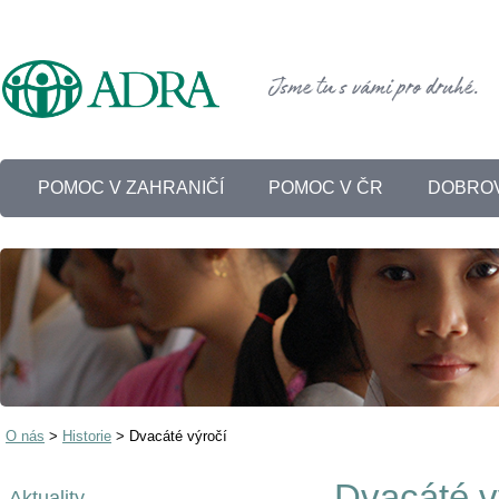
POMOC V ZAHRANIČÍ
POMOC V ČR
DOBROV
O nás
>
Historie
>
Dvacáté výročí
Dvacáté v
Aktuality