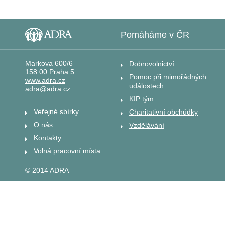
Pomáháme v ČR
Markova 600/6
Dobrovolnictví
158 00 Praha 5
Pomoc při mimořádných
www.adra.cz
událostech
adra@adra.cz
KIP tým
Veřejné sbírky
Charitativní obchůdky
O nás
Vzdělávání
Kontakty
Volná pracovní místa
© 2014 ADRA