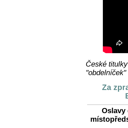
České titulky
"obdelníček"
Za zpr
Oslavy 
místopředs