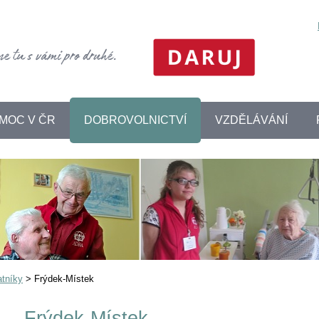
MOC V ČR
DOBROVOLNICTVÍ
VZDĚLÁVÁNÍ
atníky
>
Frýdek-Místek
Frýdek-Místek