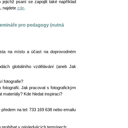
jejichž psaní se zapojili také například
, najdete
zde
.
semináře pro pedagogy (nutná
místa na místo a účast na doprovodném
dách globálního vzdělávání (aneb Jak
 fotografie?
fotografií. Jak pracovat s fotografickým
 materiály? Kde hledat inspiraci?
 předem na tel: 733 169 638 nebo emailu
probíhat v následujících termínech: