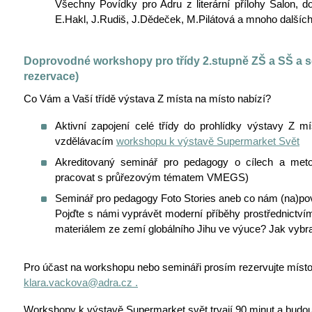
Všechny Povídky pro Adru z literární přílohy Salon, do 
E.Hakl, J.Rudiš, J.Dědeček, M.Pilátová a mnoho dalších
Doprovodné workshopy pro třídy 2.stupně ZŠ a SŠ a 
rezervace)
Co Vám a Vaší třídě výstava Z místa na místo nabízí?
Aktivní zapojení celé třídy do prohlídky výstavy Z 
vzdělávacím
workshopu k výstavě Supermarket Svět
Akreditovaný seminář pro pedagogy o cílech a meto
pracovat s průřezovým tématem VMEGS)
Seminář pro pedagogy Foto Stories aneb co nám (na)poví
Pojďte s námi vyprávět moderní příběhy prostřednictvím 
materiálem ze zemí globálního Jihu ve výuce? Jak vybrat
Pro účast na workshopu nebo semináři prosím rezervujte místo
klara.vackova@adra.cz .
Workshopy k výstavě Supermarket svět trvají 90 minut a budou 