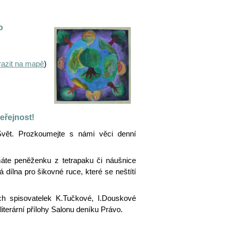
o
razit na mapě
)
eřejnost!
vět. Prozkoumejte s námi věci denní
áte peněženku z tetrapaku či náušnice
dílna pro šikovné ruce, které se neštítí
ch spisovatelek K.Tučkové, I.Douskové
literární přílohy Salonu deníku Právo.