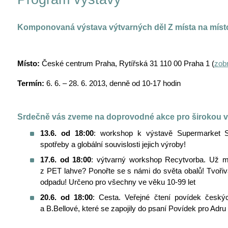
Komponovaná výstava výtvarných děl Z místa na míst
Místo:
České centrum Praha, Rytířská 31 110 00 Praha 1 (
zob
Termín:
6. 6. – 28. 6. 2013, denně od 10-17 hodin
Srdečně vás zveme na doprovodné akce pro širokou v
13.6. od 18:00
: workshop k výstavě Supermarket S
spotřeby a globální souvislosti jejich výroby!
17.6. od 18:00
: výtvarný workshop Recytvorba. Už m
z PET lahve? Ponořte se s námi do světa obalů! Tvořivá 
odpadu! Určeno pro všechny ve věku 10-99 let
20.6. od 18:00
: Cesta. Veřejné čtení povídek český
a B.Bellové, které se zapojily do psaní Povídek pro Adru 