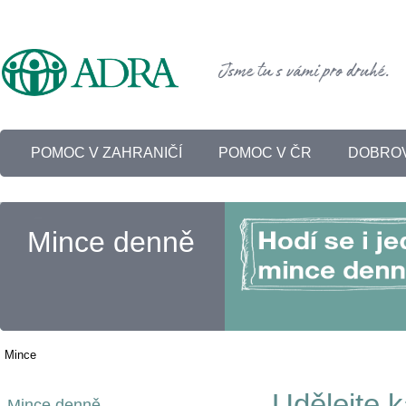
POMOC V ZAHRANIČÍ
POMOC V ČR
DOBROV
Mince denně
Mince
Udělejte k
Mince denně