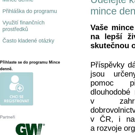
mince de
Přihláška do programu
Využití finančních
Vaše mince 
prostředků
na lepší ž
Často kladené otázky
skutečnou o
Přihlaste se do programu Mince
Příspěvky d
denně.
jsou urče
pomoc při
dlouhodobé 
v zahra
dobrovolnic
Partneři
v ČR, i na 
a rozvoje or