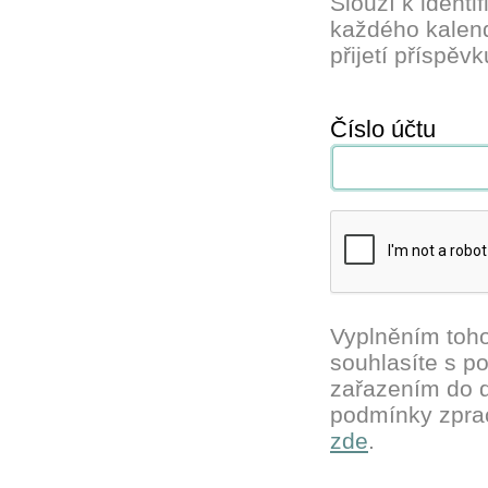
Slouží k identi
každého kalend
přijetí příspěv
Číslo účtu
Vyplněním toho
souhlasíte s p
zařazením do 
podmínky zpra
zde
.