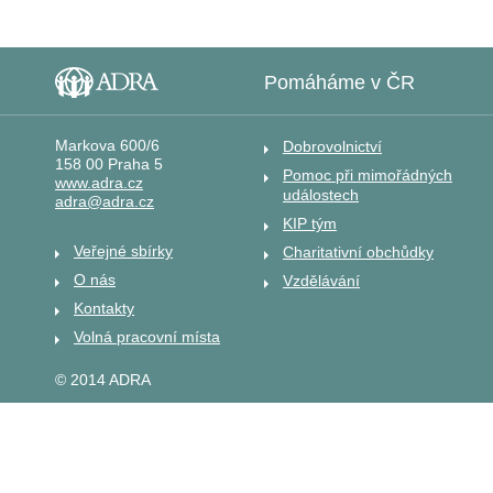
Pomáháme v ČR
Markova 600/6
Dobrovolnictví
158 00 Praha 5
Pomoc při mimořádných
www.adra.cz
událostech
adra@adra.cz
KIP tým
Veřejné sbírky
Charitativní obchůdky
O nás
Vzdělávání
Kontakty
Volná pracovní místa
© 2014 ADRA