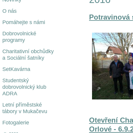
O nás
Potravinová s
Pomáhejte s námi
Dobrovolnické
programy
Charitativní obchůdky
a Sociální šatníky
SetKavárna
Studentský
dobrovolnický klub
ADRA
Letní příměstské
tábory v Mukačevu
Otevření Cha
Fotogalerie
Orlové - 6.9.