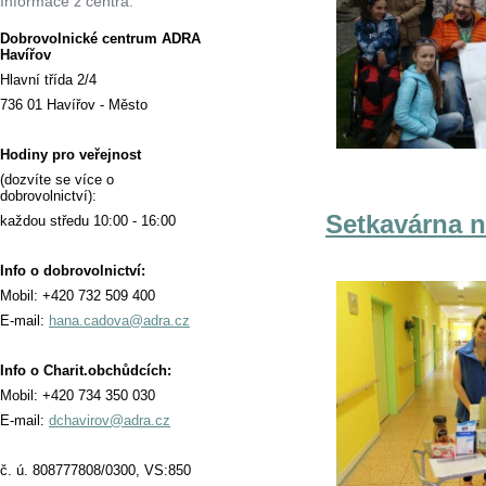
Informace z centra:
Dobrovolnické centrum ADRA
Havířov
Hlavní třída 2/4
736 01 Havířov - Město
Hodiny pro veřejnost
(dozvíte se více o
dobrovolnictví):
Setkavárna n
každou středu 10:00 - 16:00
Info o dobrovolnictví:
Mobil: +420 732 509 400
E-mail:
hana.cadova@adra.cz
Info o Charit.obchůdcích:
Mobil: +420 734 350 030
E-mail:
dchavirov@adra.cz
č. ú. 808777808/0300, VS:850