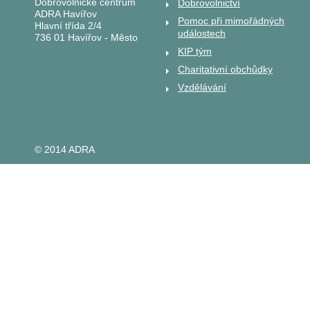
Dobrovolnické centrum
Dobrovolnictví
ADRA Havířov
Pomoc při mimořádných
Hlavní třída 2/4
událostech
736 01 Havířov - Město
KIP tým
Charitativní obchůdky
Vzdělávání
© 2014 ADRA