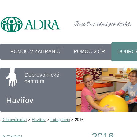
POMOC V ZAHRANIČÍ
POMOC V ČR
DOBROV
Dobrovolnické
centrum
Havířov
Dobrovolnictví
>
Havířov
>
Fotogalerie
>
2016
2016
Novinky