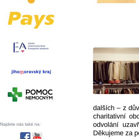
dalších – z dů
charitativní o
odvolání uzav
Najdete nás také na:
Děkujeme za p