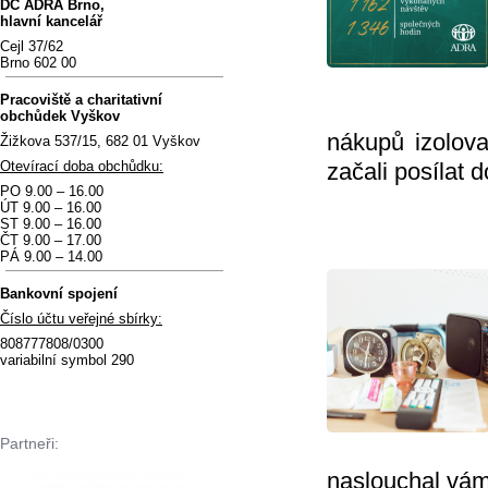
DC
ADRA Brno,
hlavní kancelář
Cejl 37/62
Brno 602 00
Pracoviště a charitativní
obchůdek Vyškov
nákupů izolov
Žižkova 537/15, 682 01 Vyškov
Otevírací doba obchůdku:
začali posílat
PO 9.00 – 16.00
ÚT 9.00 – 16.00
ST 9.00 – 16.00
ČT 9.00 – 17.00
PÁ 9.00 – 14.00
Bankovní spojení
Číslo účtu veřejné sbírky:
808777808/0300
variabilní symbol 290
Partneři:
naslouchal vám