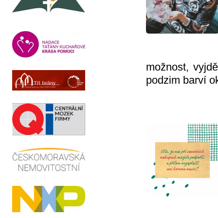
možnost, vyjdě
podzim barví ok