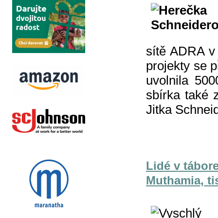
sítě ADRA v 
projekty se 
uvolnila 50
sbírka také 
Jitka Schnei
Lidé v tábor
Muthamia, t