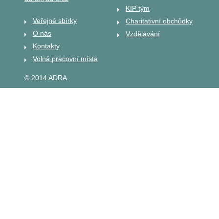
KIP tým
Veřejné sbírky
Charitativní obchůdky
O nás
Vzdělávání
Kontakty
Volná pracovní místa
© 2014 ADRA