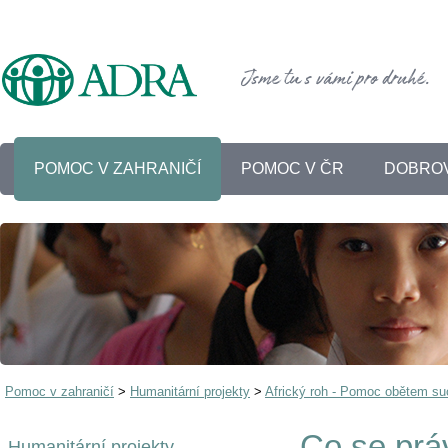
POMOC V ZAHRANIČÍ
POMOC V ČR
DOBROV
Pomoc v zahraničí
>
Humanitární projekty
>
Africký roh - Pomoc obětem s
Co se prá
Humanitární projekty