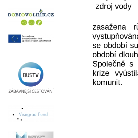
zasažena r
vystupňován
se období su
období dlouh
Společně s 
krize vyústi
komunit.