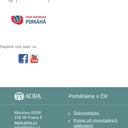
Najdete nás také na:
Pomáháme v ČR
Markova 600/6
Dobrovolnictví
158 00 Praha 5
Pomoc při mimořádných
www.adra.cz
událostech
adra@adra.cz