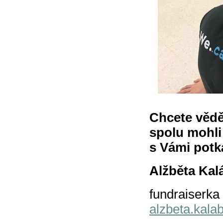
Chcete vědě
spolu mohli
s Vámi pot
Alžběta Kal
fundraiserka
alzbeta.kal