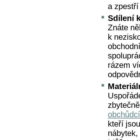
a zpestří
Sdílení 
Znáte ně
k nezisk
obchodní
spoluprá
rázem ví
odpovědn
Materiál
Uspořádej
zbytečně
obchůdc
kteří jso
nábytek,