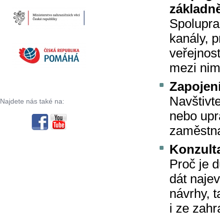
základn
Spolupra
kanály, 
veřejnos
mezi nim
Zapojen
Navštivt
Najdete nás také na:
nebo upr
zaměstn
Konzulta
Proč je 
dát naje
návrhy, t
i ze zahr