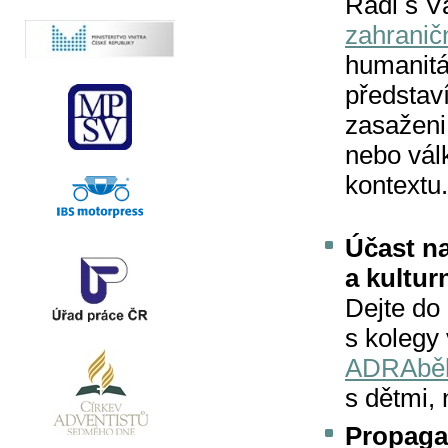
Rádi s V
zahranič
humanitá
představí
zasaženi
nebo válk
kontextu.
Účast n
a kultur
Dejte do
s kolegy
ADRAbě
s dětmi, 
Propagac