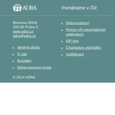
Pomáháme v ČR
Markova 600/6
Dobrovolnictví
158 00 Praha 5
Pomoc při mimořádných
www.adra.cz
událostech
adra@adra.cz
KIP tým
Veřejné sbírky
Charitativní obchůdky
O nás
Vzdělávání
Kontakty
Volná pracovní místa
© 2014 ADRA