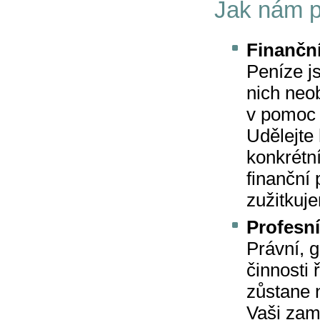
Jak nám 
Finančn
Peníze j
nich neo
v pomoc l
Udělejte
konkrétní
finanční
zužitkuj
Profesní
Právní, g
činnosti
zůstane 
Vaši zam