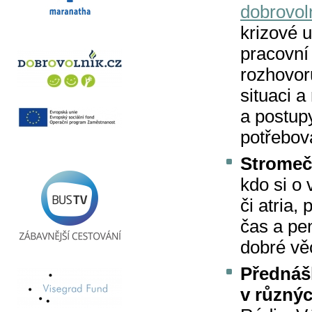
dobrovol
krizové u
pracovní
rozhovor
situaci a
a postup
potřebov
Stromeč
kdo si o 
či atria, 
čas a pe
dobré věc
Přednáš
v různý