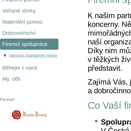
Veřejné sbírky
K našim part
Materiální pomoc
koncerny. Ně
mimořádných 
Dobrovolnictví
naší organiza
Firemní spolupráce
Díky nim může
Vánoční charitativní menu
v těžkých ži
představit.
Běhejte s námi
My, děti
Zajímá Vás, 
a dobročinno
Partneři
Co Vaší f
Spolupr
V České 