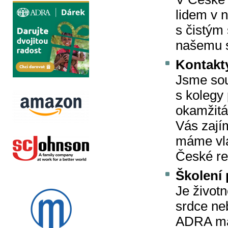
lidem v 
s čistým
našemu s
Kontakty
Jsme sou
s kolegy
okamžitá
Vás zajím
máme vla
České re
Školení
Je život
srdce ne
ADRA má 